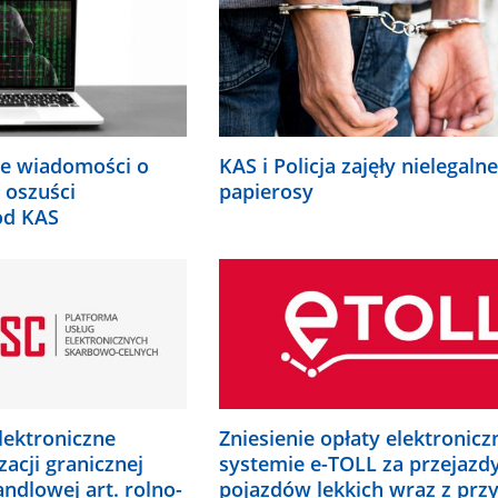
.
KAS i Policja zajęły nielegalne
e wiadomości o
papierosy
 oszuści
od KAS
lektroniczne
Zniesienie opłaty elektronicz
zacji granicznej
systemie e-TOLL za przejazd
andlowej art. rolno-
pojazdów lekkich wraz z prz