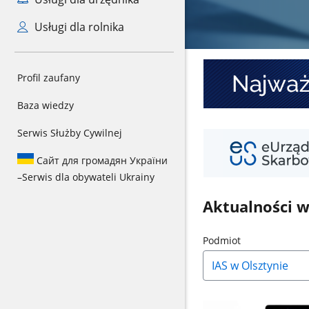
Usługi dla rolnika
Baner
Profil zaufany
1
Baza wiedzy
Serwis Służby Cywilnej
Baner
2
Сайт для громадян України
–
Serwis dla obywateli Ukrainy
Aktualności 
Naciśnij
Podmiot
strzałkę
w
dół,
aby