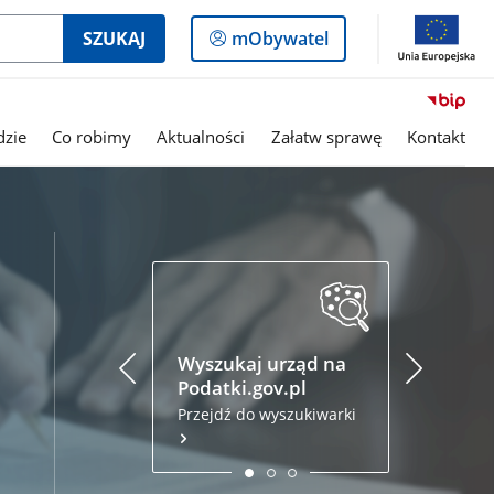
Logowanie
SZUKAJ
mObywatel
do
panelu
dzie
Co robimy
Aktualności
Załatw sprawę
Kontakt
Podatki.
Złóż zezna
przez inte
Wyszukaj urząd na
Podatki.gov.pl
Przejdź do wyszukiwarki