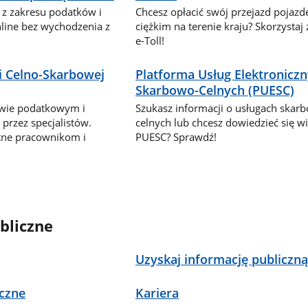
 z zakresu podatków i
Chcesz opłacić swój przejazd pojaz
nline bez wychodzenia z
ciężkim na terenie kraju? Skorzystaj
e-Toll!
i Celno-Skarbowej
Platforma Usług Elektronicz
Skarbowo-Celnych (PUESC)
awie podatkowym i
Szukasz informacji o usługach skar
przez specjalistów.
celnych lub chcesz dowiedzieć się wi
tne pracownikom i
PUESC? Sprawdź!
bliczne
Uzyskaj informację publiczn
czne
Kariera