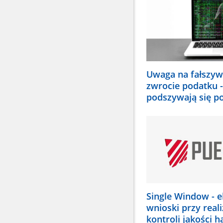
wybrać
odpowiednią
pozycję.
Dane
zaktualizują
się
automatycznie
Uwaga na fałszyw
zwrocie podatku -
podszywają się p
Single Window - e
wnioski przy reali
kontroli jakości h