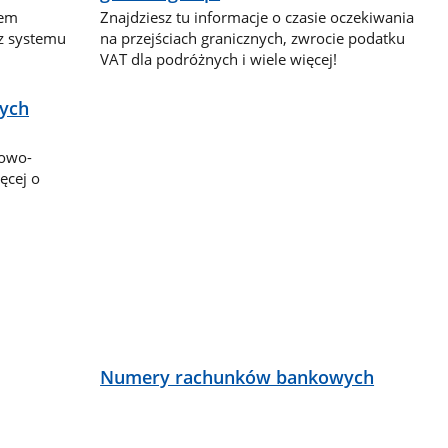
dem
Znajdziesz tu informacje o czasie oczekiwania
 z systemu
na przejściach granicznych, zwrocie podatku
VAT dla podróżnych i wiele więcej!
nych
bowo-
ęcej o
ą
Numery rachunków bankowych