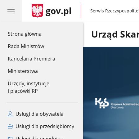
gov.pl
gov.pl
Serwis Rzeczypospolitej
Urząd Ska
gov.pl
Strona główna
Rada Ministrów
Kancelaria Premiera
Ministerstwa
Urzędy, instytucje
i placówki RP
Usługi dla obywatela
Usługi dla przedsiębiorcy
Usługi dla urzędnika