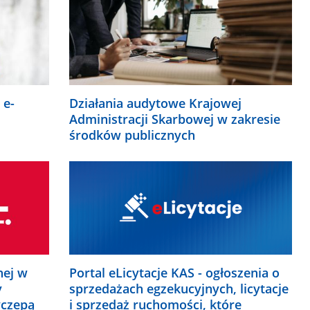
 e-
Działania audytowe Krajowej
Administracji Skarbowej w zakresie
środków publicznych
nej w
Portal eLicytacje KAS - ogłoszenia o
y
sprzedażach egzekucyjnych, licytacje
yczepą
i sprzedaż ruchomości, które