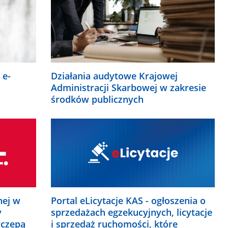
 e-
Działania audytowe Krajowej
Administracji Skarbowej w zakresie
środków publicznych
nej w
Portal eLicytacje KAS - ogłoszenia o
y
sprzedażach egzekucyjnych, licytacje
yczepą
i sprzedaż ruchomości, które