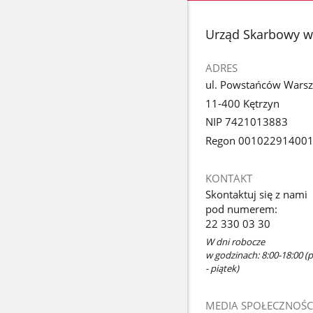
stopka
Urząd Skarbowy w
ADRES
ul. Powstańców Wars
11-400 Kętrzyn
NIP 7421013883
Regon 00102291400
KONTAKT
Skontaktuj się z nami
pod numerem:
22 330 03 30
W dni robocze
w godzinach: 8:00-18:00 (p
- piątek)
MEDIA SPOŁECZNOŚC