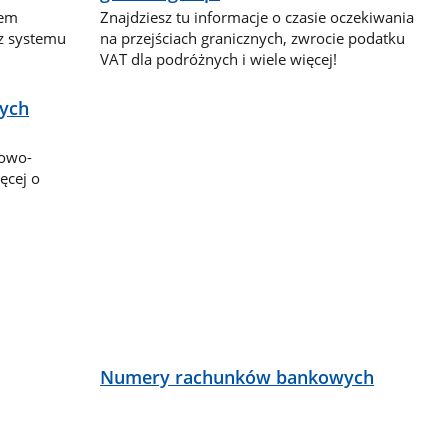
dem
Znajdziesz tu informacje o czasie oczekiwania
 z systemu
na przejściach granicznych, zwrocie podatku
VAT dla podróżnych i wiele więcej!
nych
bowo-
ęcej o
ą
Numery rachunków bankowych