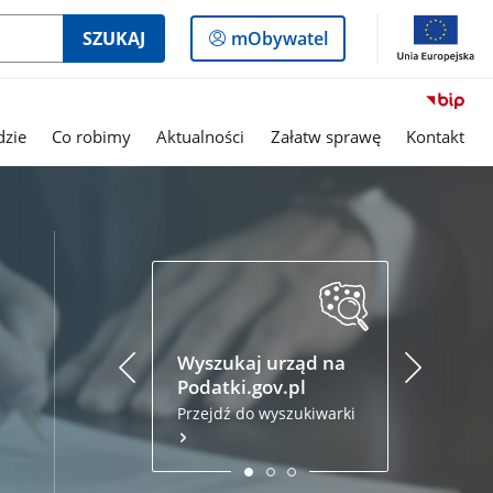
Logowanie
SZUKAJ
mObywatel
do
panelu
dzie
Co robimy
Aktualności
Załatw sprawę
Kontakt
Podatki.
Złóż zezna
przez inte
Wyszukaj urząd na
Podatki.gov.pl
Przejdź do wyszukiwarki