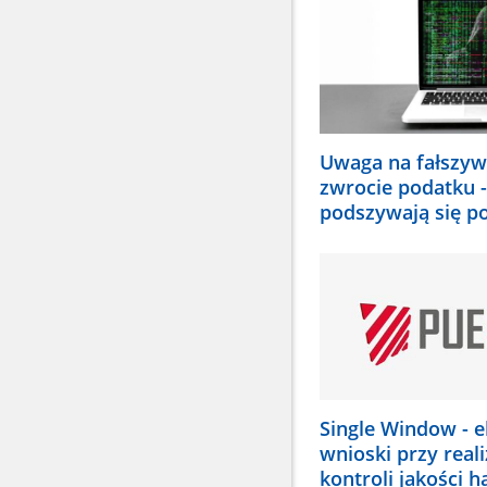
wybrać
odpowiednią
pozycję.
Dane
zaktualizują
się
automatycznie
Uwaga na fałszyw
zwrocie podatku -
podszywają się p
Single Window - e
wnioski przy reali
kontroli jakości h