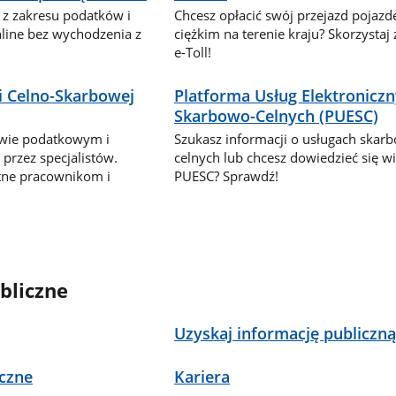
 z zakresu podatków i
Chcesz opłacić swój przejazd pojaz
nline bez wychodzenia z
ciężkim na terenie kraju? Skorzystaj
e-Toll!
i Celno-Skarbowej
Platforma Usług Elektronicz
Skarbowo-Celnych (PUESC)
awie podatkowym i
Szukasz informacji o usługach skar
przez specjalistów.
celnych lub chcesz dowiedzieć się wi
tne pracownikom i
PUESC? Sprawdź!
bliczne
Uzyskaj informację publiczn
czne
Kariera