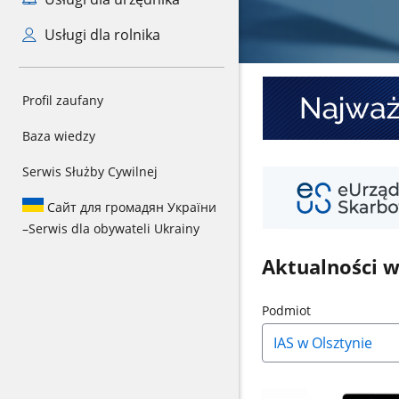
Usługi dla rolnika
Baner
Profil zaufany
1
Baza wiedzy
Serwis Służby Cywilnej
Baner
2
Сайт для громадян України
–
Serwis dla obywateli Ukrainy
Aktualności 
Naciśnij
Podmiot
strzałkę
w
dół,
aby