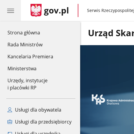
gov.pl
gov.pl
Serwis Rzeczypospolitej
Urząd Ska
gov.pl
Strona główna
Rada Ministrów
Kancelaria Premiera
Ministerstwa
Urzędy, instytucje
i placówki RP
Usługi dla obywatela
Usługi dla przedsiębiorcy
Usługi dla urzędnika