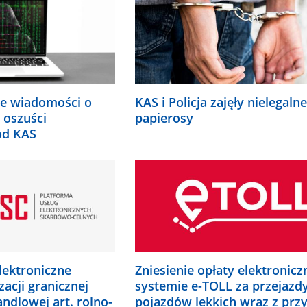
.
KAS i Policja zajęły nielegalne
e wiadomości o
papierosy
 oszuści
od KAS
lektroniczne
Zniesienie opłaty elektronicz
zacji granicznej
systemie e-TOLL za przejazd
andlowej art. rolno-
pojazdów lekkich wraz z prz