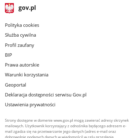
stopka
Strona
gov.pl
gov.pl
główna
gov.pl
Polityka cookies
Służba cywilna
Profil zaufany
BIP
Prawa autorskie
Warunki korzystania
Geoportal
Deklaracja dostępności serwisu Gov.pl
Ustawienia prywatności
Strony dostępne w domenie www.gov.pl mogą zawierać adresy skrzynek
mailowych. Użytkownik korzystający z odnośnika będącego adresem e-
mail zgadza się na przetwarzanie jego danych (adres e-mail oraz
dobrowolnie podanych danych w wiadomości) w celu przesłania