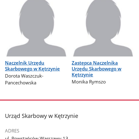
Naczelnik Urzędu
Zastępca Naczelnika
Skarbowego w Kętrzynie
Urzędu Skarbowego w
Kętrzynie
Dorota Waszczuk-
Monika Rymszo
Pancechowska
stopka
Urząd Skarbowy w Kętrzynie
ADRES
ul. Powstańców Warszawy 13