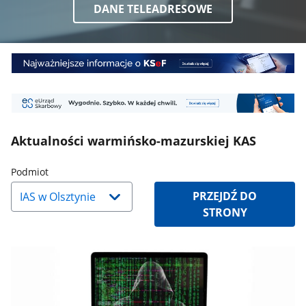
DANE TELEADRESOWE
Baner
1
Baner
2
Aktualności warmińsko-mazurskiej KAS
Naciśnij
Podmiot
strzałkę
PRZEJDŹ DO
w
STRONY
dół,
aby
wybrać
odpowiednią
pozycję.
Dane
zaktualizują