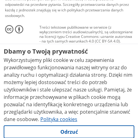
odpowiedzi na przesłane pytania. Szczegóły przetwarzania danych przez
każdą z jednostek znajdują się w ich politykach przetwarzania danych
osobowych.
Treści tekstowe publikowane w serwisie (z
wyłączeniem treści audiowizualnych), są udostępniane
na licencji typu Creative Commons: uznanie autorstwa
- na tych samych warunkach 4.0 (CC BY-SA 4.0).
Materiały audiowizualne, w tym zdjęcia, materiały
Dbamy o Twoją prywatność
audio i wideo, są udostępniane na licencji typu
Creative Commons: uznanie autorstwa użycie
Wykorzystujemy pliki cookie w celu zapewnienia
niekomercyjne - bez utworów zależnych 4.0 (CC BY-
NC-ND 4.0), o ile nie jest to stwierdzone inaczej.
prawidłowego funkcjonowania naszej witryny oraz do
analizy ruchu i optymalizacji działania strony. Dzięki nim
możemy lepiej dostosować treści do potrzeb
użytkowników i stale ulepszać nasze usługi. Pamiętaj, że
informacje przechowywane w plikach cookie mogą
pozwalać na identyfikację konkretnego urządzenia lub
przeglądarki użytkownika, a więc potencjalnie stanowić
dane osobowe.
Polityka cookies
Odrzuć