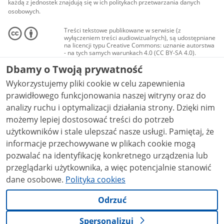
każdą z jednostek znajdują się w ich politykach przetwarzania danych
osobowych.
Treści tekstowe publikowane w serwisie (z
wyłączeniem treści audiowizualnych), są udostępniane
na licencji typu Creative Commons: uznanie autorstwa
- na tych samych warunkach 4.0 (CC BY-SA 4.0).
Materiały audiowizualne, w tym zdjęcia, materiały
Dbamy o Twoją prywatność
audio i wideo, są udostępniane na licencji typu
Creative Commons: uznanie autorstwa użycie
Wykorzystujemy pliki cookie w celu zapewnienia
niekomercyjne - bez utworów zależnych 4.0 (CC BY-
NC-ND 4.0), o ile nie jest to stwierdzone inaczej.
prawidłowego funkcjonowania naszej witryny oraz do
analizy ruchu i optymalizacji działania strony. Dzięki nim
możemy lepiej dostosować treści do potrzeb
użytkowników i stale ulepszać nasze usługi. Pamiętaj, że
informacje przechowywane w plikach cookie mogą
pozwalać na identyfikację konkretnego urządzenia lub
przeglądarki użytkownika, a więc potencjalnie stanowić
dane osobowe.
Polityka cookies
Odrzuć
Spersonalizuj