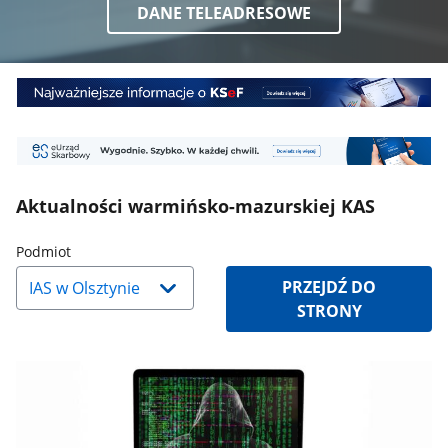
DANE TELEADRESOWE
Baner
1
Baner
2
Aktualności warmińsko-mazurskiej KAS
Naciśnij
Podmiot
strzałkę
PRZEJDŹ DO
w
STRONY
dół,
aby
wybrać
odpowiednią
pozycję.
Dane
zaktualizują