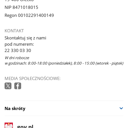
NIP 8471018015
Regon 00102291400149
KONTAKT
Skontaktuj się z nami
pod numerem:
22 330 03 30
W dni robocze
w godzinach: 8:00-18:00 (poniedziałek), 8:00 - 15:00 (wtorek - piątek)
MEDIA SPOŁECZNOŚCIOWE:
Na skróty
stopka
Strona
gov.pl