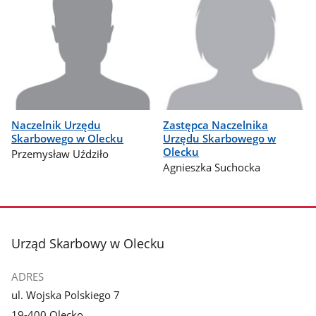
Naczelnik Urzędu
Zastępca Naczelnika
Skarbowego w Olecku
Urzędu Skarbowego w
Olecku
Przemysław Uździło
Agnieszka Suchocka
stopka
Urząd Skarbowy w Olecku
ADRES
ul. Wojska Polskiego 7
19-400 Olecko