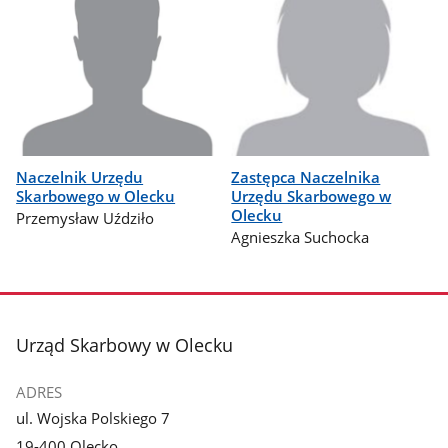
Naczelnik Urzędu
Zastępca Naczelnika
Skarbowego w Olecku
Urzędu Skarbowego w
Olecku
Przemysław Uździło
Agnieszka Suchocka
stopka
Urząd Skarbowy w Olecku
ADRES
ul. Wojska Polskiego 7
19-400 Olecko