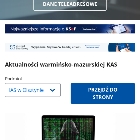
DANE TELEADRESOWE
Baner
1
Baner
2
Aktualności warmińsko-mazurskiej KAS
Naciśnij
Podmiot
strzałkę
PRZEJDŹ DO
w
STRONY
dół,
aby
wybrać
odpowiednią
pozycję.
Dane
zaktualizują