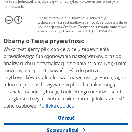
każdą z jednostek znajdują się w ich politykach przetwarzania danych
osobowych.
Treści tekstowe publikowane w serwisie (z
wyłączeniem treści audiowizualnych), są udostępniane
na licencji typu Creative Commons: uznanie autorstwa
- na tych samych warunkach 4.0 (CC BY-SA 4.0).
Materiały audiowizualne, w tym zdjęcia, materiały
Dbamy o Twoją prywatność
audio i wideo, są udostępniane na licencji typu
Creative Commons: uznanie autorstwa użycie
Wykorzystujemy pliki cookie w celu zapewnienia
niekomercyjne - bez utworów zależnych 4.0 (CC BY-
NC-ND 4.0), o ile nie jest to stwierdzone inaczej.
prawidłowego funkcjonowania naszej witryny oraz do
analizy ruchu i optymalizacji działania strony. Dzięki nim
możemy lepiej dostosować treści do potrzeb
użytkowników i stale ulepszać nasze usługi. Pamiętaj, że
informacje przechowywane w plikach cookie mogą
pozwalać na identyfikację konkretnego urządzenia lub
przeglądarki użytkownika, a więc potencjalnie stanowić
dane osobowe.
Polityka cookies
Odrzuć
Spersonalizuj