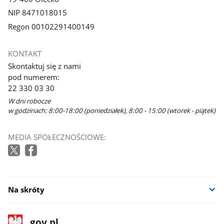
NIP 8471018015
Regon 00102291400149
KONTAKT
Skontaktuj się z nami
pod numerem:
22 330 03 30
W dni robocze
w godzinach: 8:00-18:00 (poniedziałek), 8:00 - 15:00 (wtorek - piątek)
MEDIA SPOŁECZNOŚCIOWE:
Na skróty
stopka
Strona
gov.pl