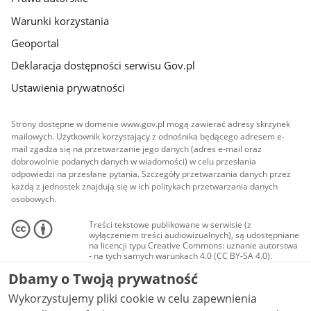
Warunki korzystania
Geoportal
Deklaracja dostępności serwisu Gov.pl
Ustawienia prywatności
Strony dostępne w domenie www.gov.pl mogą zawierać adresy skrzynek
mailowych. Użytkownik korzystający z odnośnika będącego adresem e-
mail zgadza się na przetwarzanie jego danych (adres e-mail oraz
dobrowolnie podanych danych w wiadomości) w celu przesłania
odpowiedzi na przesłane pytania. Szczegóły przetwarzania danych przez
każdą z jednostek znajdują się w ich politykach przetwarzania danych
osobowych.
Treści tekstowe publikowane w serwisie (z
wyłączeniem treści audiowizualnych), są udostępniane
na licencji typu Creative Commons: uznanie autorstwa
- na tych samych warunkach 4.0 (CC BY-SA 4.0).
Materiały audiowizualne, w tym zdjęcia, materiały
Dbamy o Twoją prywatność
audio i wideo, są udostępniane na licencji typu
Creative Commons: uznanie autorstwa użycie
Wykorzystujemy pliki cookie w celu zapewnienia
niekomercyjne - bez utworów zależnych 4.0 (CC BY-
NC-ND 4.0), o ile nie jest to stwierdzone inaczej.