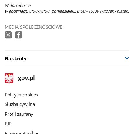
W dni robocze
w godzinach: 8:00-18:00 (poniedziałek), 8:00 - 15:00 (wtorek - piątek)
MEDIA SPOŁECZNOŚCIOWE:
Na skróty
stopka
Strona
gov.pl
gov.pl
główna
gov.pl
Polityka cookies
Służba cywilna
Profil zaufany
BIP
Prawa autorskie