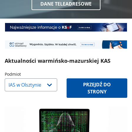
DANE TELEADRESOWE
Baner
1
Baner
2
Aktualności warmińsko-mazurskiej KAS
Naciśnij
Podmiot
strzałkę
PRZEJDŹ DO
w
STRONY
dół,
aby
wybrać
odpowiednią
pozycję.
Dane
zaktualizują