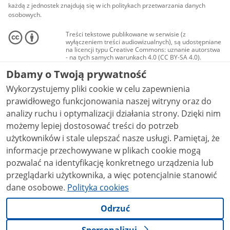
każdą z jednostek znajdują się w ich politykach przetwarzania danych
osobowych.
Treści tekstowe publikowane w serwisie (z
wyłączeniem treści audiowizualnych), są udostępniane
na licencji typu Creative Commons: uznanie autorstwa
- na tych samych warunkach 4.0 (CC BY-SA 4.0).
Materiały audiowizualne, w tym zdjęcia, materiały
Dbamy o Twoją prywatność
audio i wideo, są udostępniane na licencji typu
Creative Commons: uznanie autorstwa użycie
Wykorzystujemy pliki cookie w celu zapewnienia
niekomercyjne - bez utworów zależnych 4.0 (CC BY-
NC-ND 4.0), o ile nie jest to stwierdzone inaczej.
prawidłowego funkcjonowania naszej witryny oraz do
analizy ruchu i optymalizacji działania strony. Dzięki nim
możemy lepiej dostosować treści do potrzeb
użytkowników i stale ulepszać nasze usługi. Pamiętaj, że
informacje przechowywane w plikach cookie mogą
pozwalać na identyfikację konkretnego urządzenia lub
przeglądarki użytkownika, a więc potencjalnie stanowić
dane osobowe.
Polityka cookies
Odrzuć