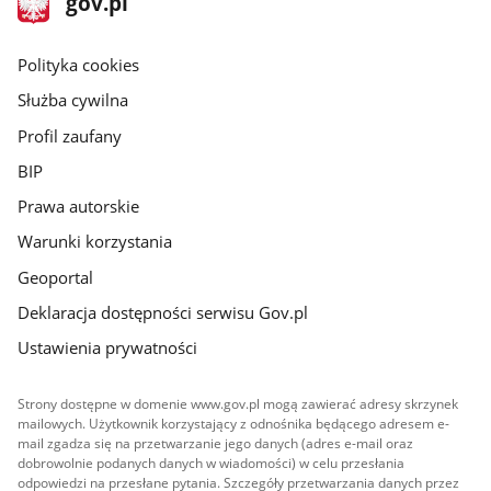
Strona
gov.pl
gov.pl
główna
gov.pl
Polityka cookies
Służba cywilna
Profil zaufany
BIP
Prawa autorskie
Warunki korzystania
Geoportal
Deklaracja dostępności serwisu Gov.pl
Ustawienia prywatności
Strony dostępne w domenie www.gov.pl mogą zawierać adresy skrzynek
mailowych. Użytkownik korzystający z odnośnika będącego adresem e-
mail zgadza się na przetwarzanie jego danych (adres e-mail oraz
dobrowolnie podanych danych w wiadomości) w celu przesłania
odpowiedzi na przesłane pytania. Szczegóły przetwarzania danych przez