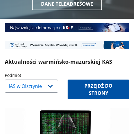
DANE TELEADRESOWE
Baner
1
Baner
2
Aktualności warmińsko-mazurskiej KAS
Naciśnij
Podmiot
strzałkę
PRZEJDŹ DO
w
STRONY
dół,
aby
wybrać
odpowiednią
pozycję.
Dane
zaktualizują