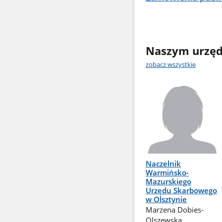
Naszym urzęd
zobacz wszystkie
Naczelnik
Warmińsko-
Mazurskiego
Urzędu Skarbowego
w Olsztynie
Marzena Dobies-
Olszewska