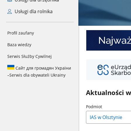
Usługi dla rolnika
Baner
Profil zaufany
1
Baza wiedzy
Serwis Służby Cywilnej
Baner
2
Сайт для громадян України
–
Serwis dla obywateli Ukrainy
Aktualności 
Naciśnij
Podmiot
strzałkę
w
dół,
aby