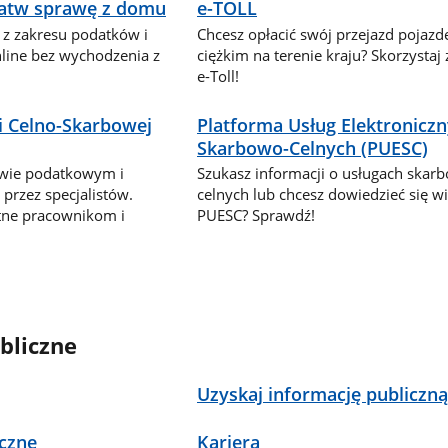
ałatw sprawę z domu
e-TOLL
 z zakresu podatków i
Chcesz opłacić swój przejazd pojaz
nline bez wychodzenia z
ciężkim na terenie kraju? Skorzystaj
e-Toll!
i Celno-Skarbowej
Platforma Usług Elektronicz
Skarbowo-Celnych (PUESC)
awie podatkowym i
Szukasz informacji o usługach skar
przez specjalistów.
celnych lub chcesz dowiedzieć się wi
tne pracownikom i
PUESC? Sprawdź!
bliczne
Uzyskaj informację publiczn
czne
Kariera