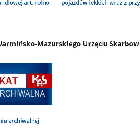
andlowej art. rolno-
pojazdów lekkich wraz z prz
armińsko-Mazurskiego Urzędu Skarbowe
nie archiwalnej