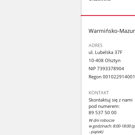
stopka
Warmińsko-Mazurs
ADRES
ul. Lubelska 37F
10-408 Olsztyn
NIP 7393378904
Regon 00102291400
KONTAKT
Skontaktuj się z nami
pod numerem:
89 537 50 00
W dni robocze
w godzinach: 8:00-18:00 (p
- piątek)