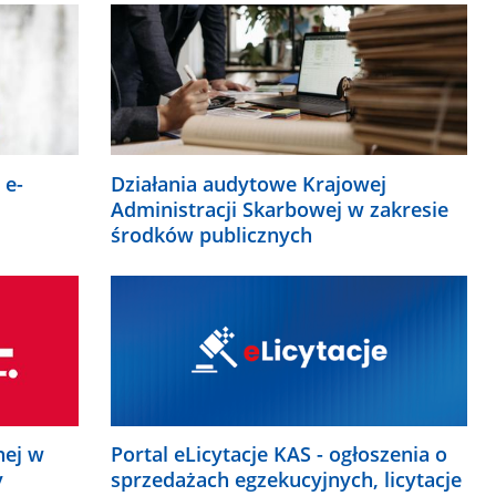
 e-
Działania audytowe Krajowej
Administracji Skarbowej w zakresie
środków publicznych
nej w
Portal eLicytacje KAS - ogłoszenia o
y
sprzedażach egzekucyjnych, licytacje