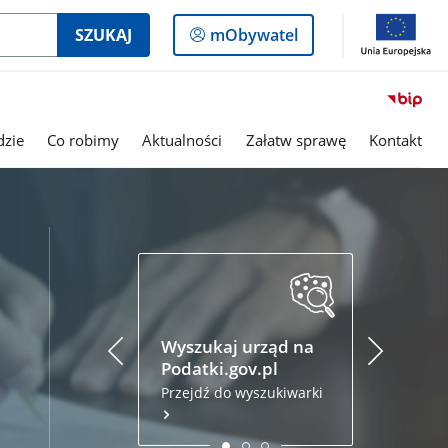
Logowanie
SZUKAJ
mObywatel
do
panelu
dzie
Co robimy
Aktualności
Załatw sprawę
Kontakt
Podatki.
Złóż zezna
przez inte
Wyszukaj urząd na
Podatki.gov.pl
Przejdź do wyszukiwarki