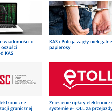
.
KAS i Policja zajęły nielegalne
e wiadomości o
papierosy
 oszuści
od KAS
lektroniczne
Zniesienie opłaty elektronicz
zacji granicznej
systemie e-TOLL za przejazd