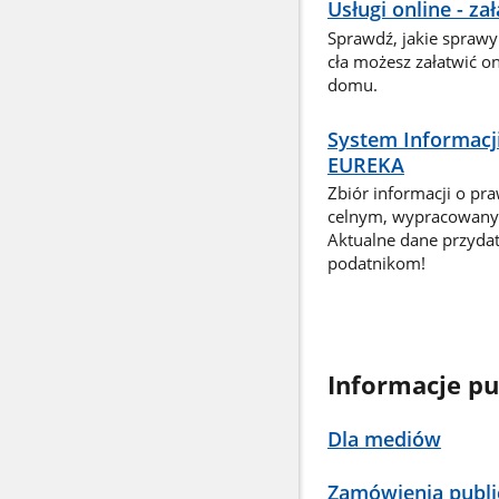
Usługi online - z
Sprawdź, jakie sprawy
cła możesz załatwić o
domu.
System Informacj
EUREKA
Zbiór informacji o pr
celnym, wypracowany 
Aktualne dane przyda
podatnikom!
Informacje pu
Dla mediów
Zamówienia publi