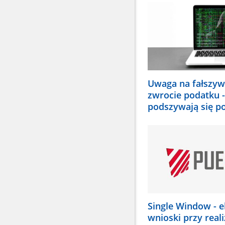
wybrać
odpowiednią
pozycję.
Dane
zaktualizują
się
automatycznie
Uwaga na fałszyw
zwrocie podatku -
podszywają się p
Single Window - e
wnioski przy reali