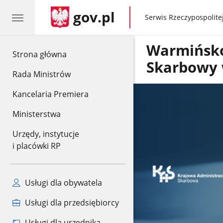
gov.pl
gov.pl
Serwis Rzeczypospolitej
Warmińsko
gov.pl
Strona główna
Skarbowy 
Rada Ministrów
Kancelaria Premiera
Ministerstwa
Urzędy, instytucje
i placówki RP
Usługi dla obywatela
Usługi dla przedsiębiorcy
Usługi dla urzędnika