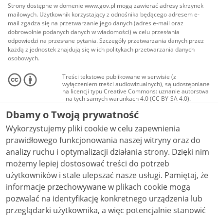
Strony dostępne w domenie www.gov.pl mogą zawierać adresy skrzynek
mailowych. Użytkownik korzystający z odnośnika będącego adresem e-
mail zgadza się na przetwarzanie jego danych (adres e-mail oraz
dobrowolnie podanych danych w wiadomości) w celu przesłania
odpowiedzi na przesłane pytania. Szczegóły przetwarzania danych przez
każdą z jednostek znajdują się w ich politykach przetwarzania danych
osobowych.
Treści tekstowe publikowane w serwisie (z
wyłączeniem treści audiowizualnych), są udostępniane
na licencji typu Creative Commons: uznanie autorstwa
- na tych samych warunkach 4.0 (CC BY-SA 4.0).
Materiały audiowizualne, w tym zdjęcia, materiały
Dbamy o Twoją prywatność
audio i wideo, są udostępniane na licencji typu
Creative Commons: uznanie autorstwa użycie
Wykorzystujemy pliki cookie w celu zapewnienia
niekomercyjne - bez utworów zależnych 4.0 (CC BY-
NC-ND 4.0), o ile nie jest to stwierdzone inaczej.
prawidłowego funkcjonowania naszej witryny oraz do
analizy ruchu i optymalizacji działania strony. Dzięki nim
możemy lepiej dostosować treści do potrzeb
użytkowników i stale ulepszać nasze usługi. Pamiętaj, że
informacje przechowywane w plikach cookie mogą
pozwalać na identyfikację konkretnego urządzenia lub
przeglądarki użytkownika, a więc potencjalnie stanowić