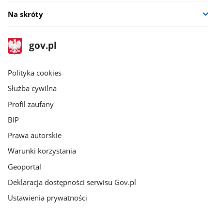
Na skróty
stopka
Strona
gov.pl
gov.pl
główna
gov.pl
Polityka cookies
Służba cywilna
Profil zaufany
BIP
Prawa autorskie
Warunki korzystania
Geoportal
Deklaracja dostępności serwisu Gov.pl
Ustawienia prywatności