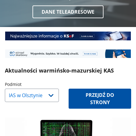
DANE TELEADRESOWE
Baner
1
Baner
2
Aktualności warmińsko-mazurskiej KAS
Naciśnij
Podmiot
strzałkę
PRZEJDŹ DO
w
STRONY
dół,
aby
wybrać
odpowiednią
pozycję.
Dane