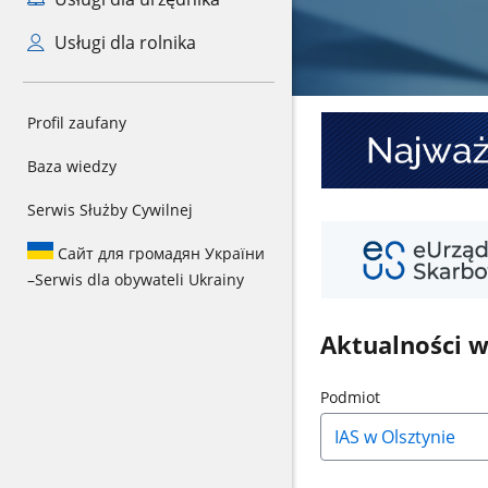
Usługi dla rolnika
Baner
Profil zaufany
1
Baza wiedzy
Serwis Służby Cywilnej
Baner
2
Сайт для громадян України
–
Serwis dla obywateli Ukrainy
Aktualności 
Naciśnij
Podmiot
strzałkę
w
dół,
aby