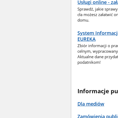
Usługi online - z
Sprawdź, jakie sprawy
cła możesz załatwić o
domu.
System Informacj
EUREKA
Zbiór informacji o pr
celnym, wypracowany 
Aktualne dane przyda
podatnikom!
Informacje pu
Dla mediów
Zamówienia publi