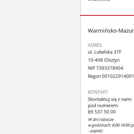
stopka
Warmińsko-Mazurs
ADRES
ul. Lubelska 37F
10-408 Olsztyn
NIP 7393378904
Regon 00102291400
KONTAKT
Skontaktuj się z nami
pod numerem:
89 537 50 00
W dni robocze
w godzinach: 8:00-18:00 (p
- piątek)