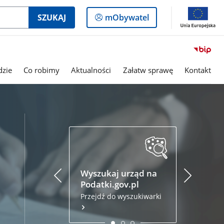
Logowanie
SZUKAJ
mObywatel
do
panelu
dzie
Co robimy
Aktualności
Załatw sprawę
Kontakt
Podatki.
Złóż zezna
przez inte
Wyszukaj urząd na
Podatki.gov.pl
Przejdź do wyszukiwarki