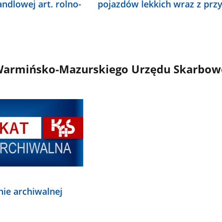
andlowej art. rolno-
pojazdów lekkich wraz z prz
armińsko-Mazurskiego Urzędu Skarbowe
nie archiwalnej