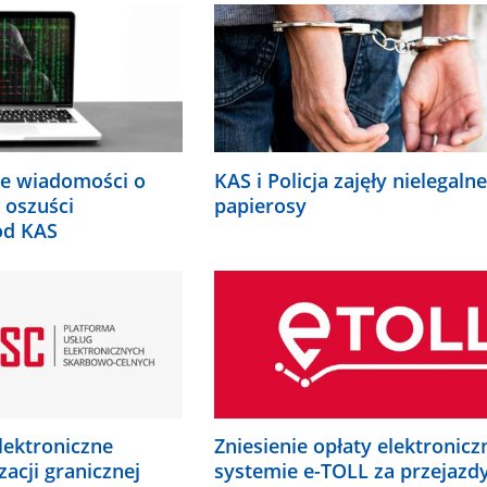
.
KAS i Policja zajęły nielegalne
e wiadomości o
papierosy
 oszuści
od KAS
lektroniczne
Zniesienie opłaty elektronicz
zacji granicznej
systemie e-TOLL za przejazd