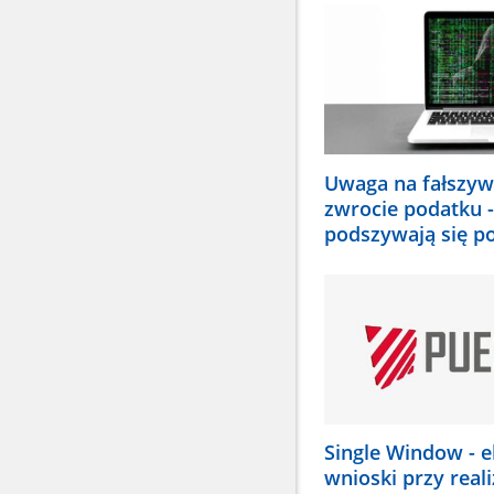
wybrać
odpowiednią
pozycję.
Dane
zaktualizują
się
automatycznie
Uwaga na fałszyw
zwrocie podatku -
podszywają się p
Single Window - e
wnioski przy reali