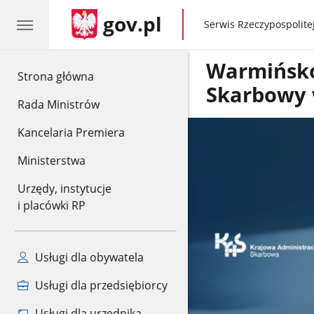
gov.pl
gov.pl
Serwis Rzeczypospolitej
Warmińsko
gov.pl
Strona główna
Skarbowy 
Rada Ministrów
Kancelaria Premiera
Ministerstwa
Urzędy, instytucje
i placówki RP
Usługi dla obywatela
Usługi dla przedsiębiorcy
Usługi dla urzędnika