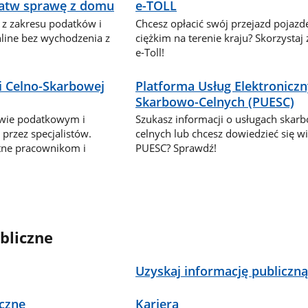
ałatw sprawę z domu
e-TOLL
 z zakresu podatków i
Chcesz opłacić swój przejazd pojaz
nline bez wychodzenia z
ciężkim na terenie kraju? Skorzystaj
e-Toll!
i Celno-Skarbowej
Platforma Usług Elektronicz
Skarbowo-Celnych (PUESC)
awie podatkowym i
Szukasz informacji o usługach skar
przez specjalistów.
celnych lub chcesz dowiedzieć się wi
tne pracownikom i
PUESC? Sprawdź!
bliczne
Uzyskaj informację publiczn
czne
Kariera