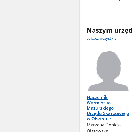
Naszym urzęd
zobacz wszystkie
Naczelnik
Warmińsko-
Mazurskiego
Urzędu Skarbowego
w Olsztynie
Marzena Dobies-
Olszewska