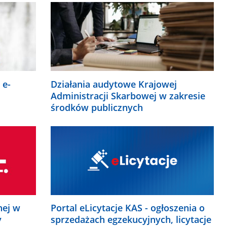
 e-
Działania audytowe Krajowej
Administracji Skarbowej w zakresie
środków publicznych
nej w
Portal eLicytacje KAS - ogłoszenia o
y
sprzedażach egzekucyjnych, licytacje