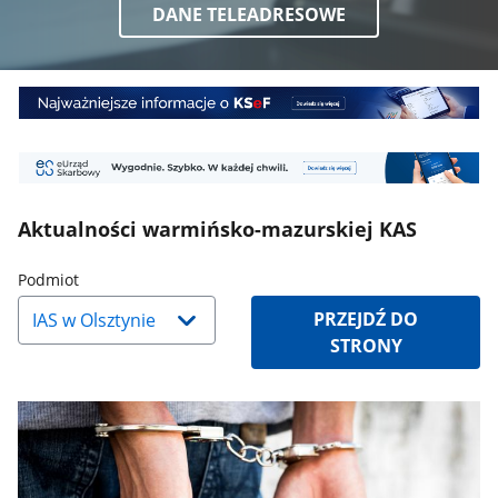
DANE TELEADRESOWE
Baner
1
Baner
2
Aktualności warmińsko-mazurskiej KAS
Naciśnij
Podmiot
strzałkę
PRZEJDŹ DO
w
STRONY
dół,
aby
wybrać
odpowiednią
pozycję.
Dane
zaktualizują