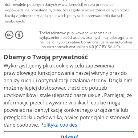
dobrowolnie podanych danych w wiadomości) w celu przesłania
odpowiedzi na przesłane pytania. Szczegóły przetwarzania danych przez
każdą z jednostek znajdują się w ich politykach przetwarzania danych
osobowych.
Treści tekstowe publikowane w serwisie (z
wyłączeniem treści audiowizualnych), są udostępniane
na licencji typu Creative Commons: uznanie autorstwa
- na tych samych warunkach 4.0 (CC BY-SA 4.0).
Materiały audiowizualne, w tym zdjęcia, materiały
Dbamy o Twoją prywatność
audio i wideo, są udostępniane na licencji typu
Creative Commons: uznanie autorstwa użycie
Wykorzystujemy pliki cookie w celu zapewnienia
niekomercyjne - bez utworów zależnych 4.0 (CC BY-
NC-ND 4.0), o ile nie jest to stwierdzone inaczej.
prawidłowego funkcjonowania naszej witryny oraz do
analizy ruchu i optymalizacji działania strony. Dzięki nim
możemy lepiej dostosować treści do potrzeb
użytkowników i stale ulepszać nasze usługi. Pamiętaj, że
informacje przechowywane w plikach cookie mogą
pozwalać na identyfikację konkretnego urządzenia lub
przeglądarki użytkownika, a więc potencjalnie stanowić
dane osobowe.
Polityka cookies
Odrzuć