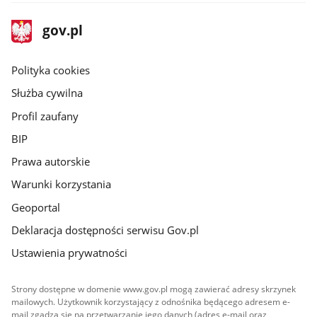
stopka
Strona
gov.pl
gov.pl
główna
gov.pl
Polityka cookies
Służba cywilna
Profil zaufany
BIP
Prawa autorskie
Warunki korzystania
Geoportal
Deklaracja dostępności serwisu Gov.pl
Ustawienia prywatności
Strony dostępne w domenie www.gov.pl mogą zawierać adresy skrzynek
mailowych. Użytkownik korzystający z odnośnika będącego adresem e-
mail zgadza się na przetwarzanie jego danych (adres e-mail oraz