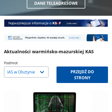
DANE TELEADRESOWE
Baner
1
Baner
2
Aktualności warmińsko-mazurskiej KAS
Naciśnij
Podmiot
strzałkę
PRZEJDŹ DO
w
STRONY
dół,
aby
wybrać
odpowiednią
pozycję.
Dane
zaktualizują