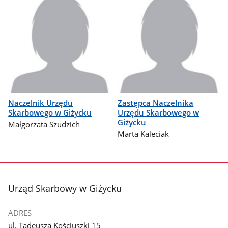
Naczelnik Urzędu
Zastępca Naczelnika
Skarbowego w Giżycku
Urzędu Skarbowego w
Giżycku
Małgorzata Szudzich
Marta Kaleciak
stopka
Urząd Skarbowy w Giżycku
ADRES
ul. Tadeusza Kościuszki 15