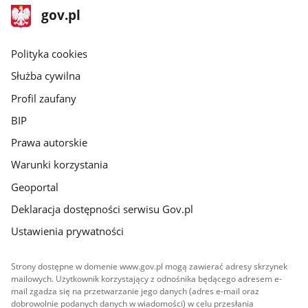
stopka
Strona
gov.pl
gov.pl
główna
gov.pl
Polityka cookies
Służba cywilna
Profil zaufany
BIP
Prawa autorskie
Warunki korzystania
Geoportal
Deklaracja dostępności serwisu Gov.pl
Ustawienia prywatności
Strony dostępne w domenie www.gov.pl mogą zawierać adresy skrzynek
mailowych. Użytkownik korzystający z odnośnika będącego adresem e-
mail zgadza się na przetwarzanie jego danych (adres e-mail oraz
dobrowolnie podanych danych w wiadomości) w celu przesłania