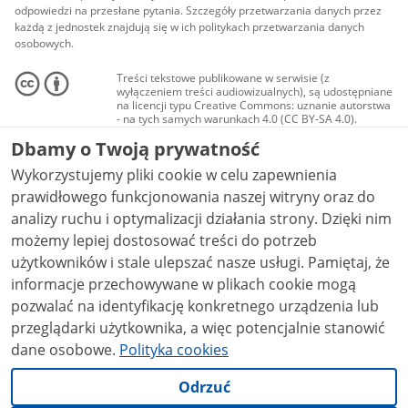
odpowiedzi na przesłane pytania. Szczegóły przetwarzania danych przez
każdą z jednostek znajdują się w ich politykach przetwarzania danych
osobowych.
Treści tekstowe publikowane w serwisie (z
wyłączeniem treści audiowizualnych), są udostępniane
na licencji typu Creative Commons: uznanie autorstwa
- na tych samych warunkach 4.0 (CC BY-SA 4.0).
Materiały audiowizualne, w tym zdjęcia, materiały
Dbamy o Twoją prywatność
audio i wideo, są udostępniane na licencji typu
Creative Commons: uznanie autorstwa użycie
Wykorzystujemy pliki cookie w celu zapewnienia
niekomercyjne - bez utworów zależnych 4.0 (CC BY-
NC-ND 4.0), o ile nie jest to stwierdzone inaczej.
prawidłowego funkcjonowania naszej witryny oraz do
analizy ruchu i optymalizacji działania strony. Dzięki nim
możemy lepiej dostosować treści do potrzeb
użytkowników i stale ulepszać nasze usługi. Pamiętaj, że
informacje przechowywane w plikach cookie mogą
pozwalać na identyfikację konkretnego urządzenia lub
przeglądarki użytkownika, a więc potencjalnie stanowić
dane osobowe.
Polityka cookies
Odrzuć