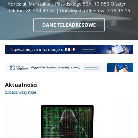
Adres: al. Marszałka J. Piłsudskiego 59A, 10-950 Olsztyn |
Telefon: 89 534 49 44 | Godziny dla klientów: 7:15-15:15
DANE TELEADRESOWE
Baner
1
-
Baner
KSEF
2
-
Aktualności
eUS
zobacz wszystkie