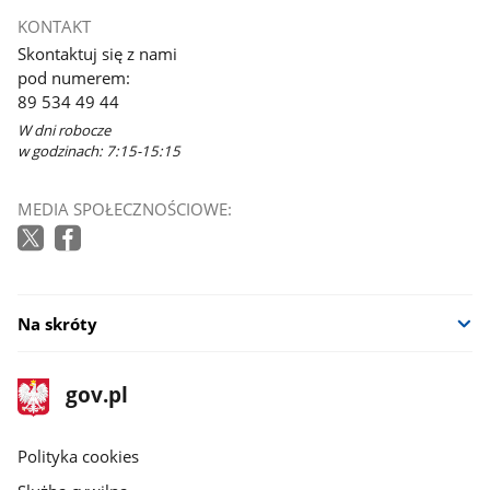
KONTAKT
Skontaktuj się z nami
pod numerem:
89 534 49 44
W dni robocze
w godzinach: 7:15-15:15
MEDIA SPOŁECZNOŚCIOWE:
Na skróty
stopka
Strona
gov.pl
gov.pl
główna
gov.pl
Polityka cookies