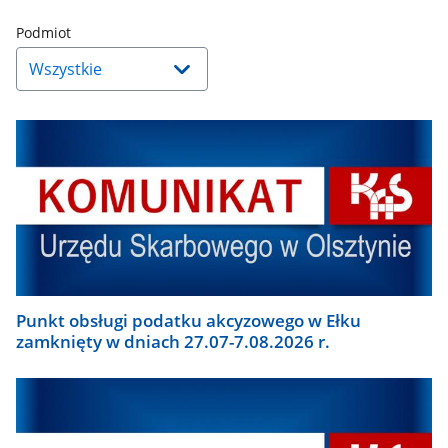
Naciśnij
Podmiot
strzałkę
w
dół,
aby
wybrać
odpowiednią
pozycję.
Dane
zaktualizują
się
automatycznie.
Punkt obsługi podatku akcyzowego w Ełku
zamknięty w dniach 27.07-7.08.2026 r.